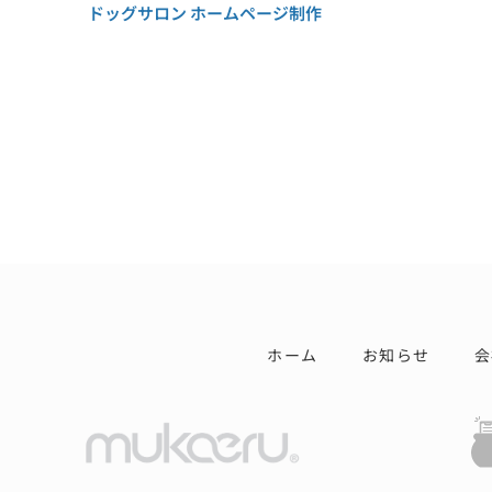
ドッグサロン ホームページ制作
ホーム
お知らせ
会