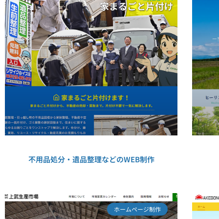
不用品処分・遺品整理などのWEB制作
ホームページ制作