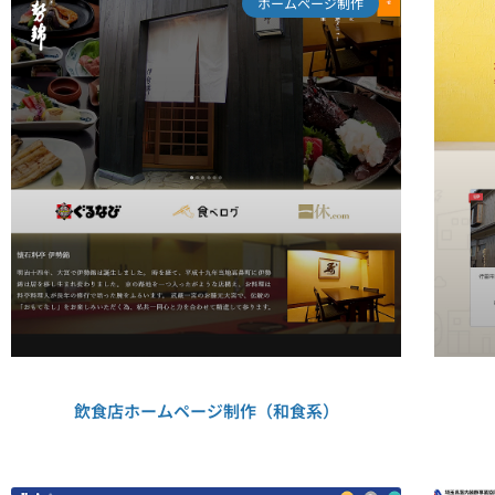
ホームページ制作
飲食店ホームページ制作（和食系）