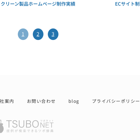
クリーン製品ホームページ制作実績
ECサイト
1
2
3
社案内
お問い合わせ
blog
プライバシーポリシ