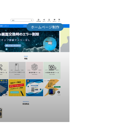
ホームページ制作