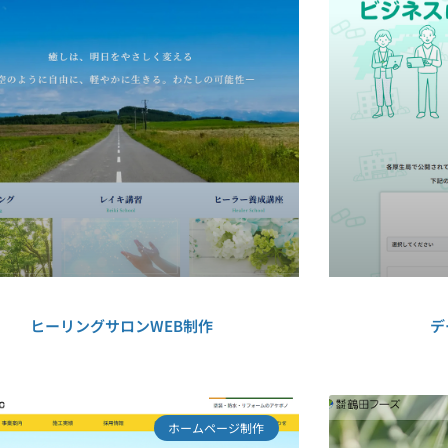
ヒーリングサロンWEB制作
デ
ホームページ制作