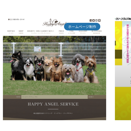
ホームページ制作