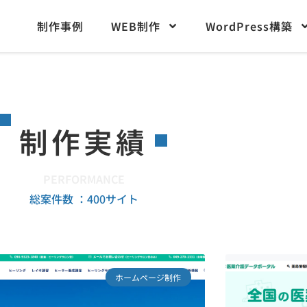
制作事例
WEB制作
WordPress構築
制作実績
PERFORMANCE
総案件数 ：400サイト
ホームページ制作