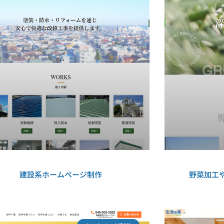
建設系ホームページ制作
野菜加工