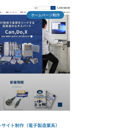
ホームページ制作
トサイト制作（電子製造業系）