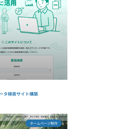
ータ検索サイト構築
ホームページ制作