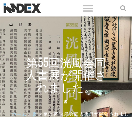
第55回洸風会同
人書展が開催さ
れました。
書
ホーム
»
書
»
第55回洸風会同人書展が開催されまし
た。